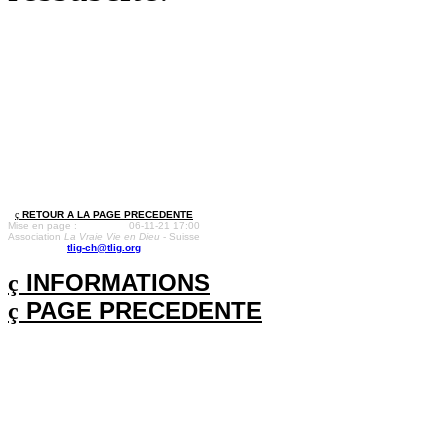
ç
RETOUR A LA PAGE PRECEDENTE
Mise en page :
06-11-21 17:00
Association
La Vraie Vie en Dieu
- Suisse
tlig-ch@tlig.org
ç
INFORMATIONS
ç
PAGE PRECEDENTE