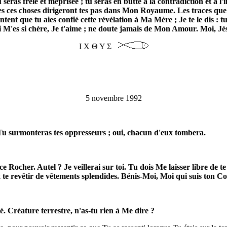
as frêle et méprisée ; tu seras en butte à la contradiction et à l
utes ces choses dirigeront tes pas dans Mon Royaume. Les traces qu
ontent que tu aies confié cette révélation à Ma Mère ; Je te le dis :
i M'es si chère, Je t'aime ; ne doute jamais de Mon Amour. Moi, Jésus
Ι Χ Θ Υ Σ
5 novembre 1992
 Tu surmonteras tes oppresseurs ; oui, chacun d'eux tombera.
 ce Rocher. Autel ? Je veillerai sur toi. Tu dois Me laisser libre de 
 te revêtir de vêtements splendides. Bénis-Moi, Moi qui suis ton Con
té. Créature terrestre, n'as-tu rien à Me dire ?