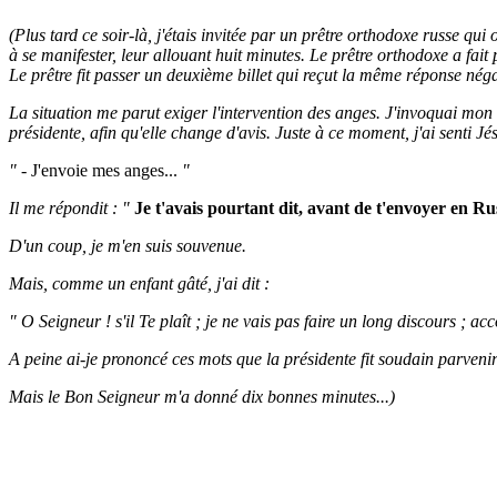
(Plus tard ce soir-là, j'étais invitée par un prêtre orthodoxe russe qui
à se manifester, leur allouant huit minutes. Le prêtre orthodoxe a fai
Le prêtre fit passer un deuxième billet qui reçut la même réponse néga
La situation me parut exiger l'intervention des anges. J'invoquai mon a
présidente, afin qu'elle change d'avis. Juste à ce moment, j'ai senti 
"
- J'envoie mes anges...
"
Il me répondit : "
Je t'avais pourtant dit, avant de t'envoyer en Rus
D'un coup, je m'en suis souvenue.
Mais, comme un enfant gâté, j'ai dit :
" O Seigneur ! s'il Te plaît ; je ne vais pas faire un long discours ; a
A peine ai-je prononcé ces mots que la présidente fit soudain parvenir
Mais le Bon Seigneur m'a donné dix bonnes minutes...)