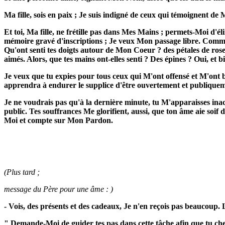
Ma fille, sois en paix ; Je suis indigné de ceux qui témoignent d
Et toi, Ma fille, ne frétille pas dans Mes Mains ; permets-Moi d'él
mémoire gravé d'inscriptions ; Je veux Mon passage libre. Comme tu
Qu'ont senti tes doigts autour de Mon Coeur ? des pétales de rose
aimés. Alors, que tes mains ont-elles senti ? Des épines ? Oui, et bi
Je veux que tu expies pour tous ceux qui M'ont offensé et M'ont bl
apprendra à endurer le supplice d'être ouvertement et publiquemen
Je ne voudrais pas qu'à la dernière minute, tu M'apparaisses inac
public. Tes souffrances Me glorifient, aussi, que ton âme aie soif 
Moi et compte sur Mon Pardon.
(Plus tard ;
message du Père pour une âme : )
- Vois, des présents et des cadeaux, Je n'en reçois pas beaucoup. Lu
" Demande-Moi de guider tes pas dans cette tâche afin que tu chem