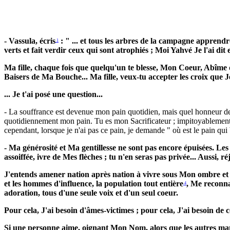
- Vassula, écris
: " ... et tous les arbres de la campagne apprendro
1
verts et fait verdir ceux qui sont atrophiés ; Moi Yahvé Je l'ai dit e
Ma fille, chaque fois que quelqu'un te blesse, Mon Coeur, Abîme 
Baisers de Ma Bouche... Ma fille, veux-tu accepter les croix que J
... Je t'ai posé une question...
- La souffrance est devenue mon pain quotidien, mais quel honneur d
quotidiennement mon pain. Tu es mon Sacrificateur ; impitoyablement, 
cependant, lorsque je n'ai pas ce pain, je demande " où est le pain qui 
- Ma générosité et Ma gentillesse ne sont pas encore épuisées. L
assoiffée, ivre de Mes flèches ; tu n'en seras pas privée... Aussi, r
J'entends amener nation après nation à vivre sous Mon ombre et 
et les hommes d'influence, la population tout entière
, Me reconna
4
adoration, tous d'une seule voix et d'un seul coeur.
Pour cela, J'ai besoin d'âmes-victimes ; pour cela, J'ai besoin de 
Si une personne aime, oignant Mon Nom, alors que les autres man