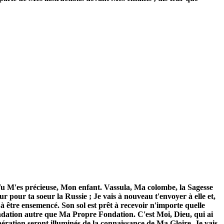
. Tu M'es précieuse, Mon enfant. Vassula, Ma colombe, la Sagesse
ur pour ta soeur la Russie ; Je vais à nouveau t'envoyer à elle et,
 être ensemencé. Son sol est prêt à recevoir n'importe quelle
fondation autre que Ma Propre Fondation. C'est Moi, Dieu, qui ai
énération seront illuminés de la connaissance de Ma Gloire. Je vais