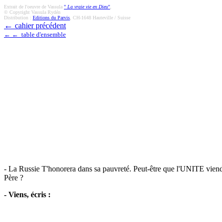
Extrait de l'oeuvre de Vassula
"
La vraie vie en Dieu
"
,
© Copyright Vassula Rydén
Distribution :
Editions du Parvis
, CH-1648 Hauteville / Suisse
←
cahier précédent
← ← table d'ensemble
- La Russie T'honorera dans sa pauvreté. Peut-être que l'UNITE viendra 
Père ?
- Viens, écris :