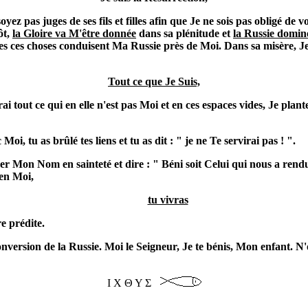
oyez pas juges de ses fils et filles afin que Je ne sois pas obligé de
ôt,
la Gloire va M'être donnée
dans sa plénitude et
la Russie domine
utes ces choses conduisent Ma Russie près de Moi. Dans sa misère, 
Tout ce que Je Suis,
erai tout ce qui en elle n'est pas Moi et en ces espaces vides, Je pl
oi, tu as brûlé tes liens et tu as dit : " je ne Te servirai pas ! ".
r Mon Nom en sainteté et dire : " Béni soit Celui qui nous a rendu 
 en Moi,
tu vivras
e prédite.
version de la Russie. Moi le Seigneur, Je te bénis, Mon enfant. N'
Ι Χ Θ Υ Σ