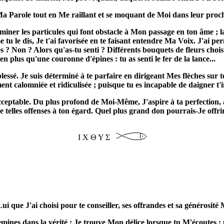
e Ma Parole tout en Me raillant et se moquant de Moi dans leur proch
iminer les particules qui font obstacle à Mon passage en ton âme ; la
 le dis, Je t'ai favorisée en te faisant entendre Ma Voix. J'ai perm
s ? Non ? Alors qu'as-tu senti ? Différents bouquets de fleurs choi
en plus qu'une couronne d'épines : tu as senti le fer de la lance...
essé. Je suis déterminé à te parfaire en dirigeant Mes flèches sur 
t calomniée et ridiculisée ; puisque tu es incapable de daigner t'
ceptable. Du plus profond de Moi-Même, J'aspire à ta perfection, au
de telles offenses à ton égard. Quel plus grand don pourrais-Je offri
Ι Χ Θ Υ Σ
i que J'ai choisi pour te conseiller, ses offrandes et sa générosité 
ines dans la vérité ; Je trouve Mon délice lorsque tu M'écoutes ; 