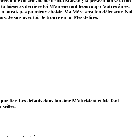
'incrédulité du sein-même de Ma Maison ; la persécution sera ton
e tu laisseras derrière toi M'amèneront beaucoup d'autres âmes.
 tu n'aurais pas pu mieux choisir. Ma Mère sera ton défenseur. Nul
, Je suis avec toi. Je trouve en toi Mes délices.
te purifier. Les défauts dans ton âme M'attristent et Me font
seiller.