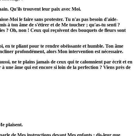
ain. Qu'ils trouvent leur paix avec Moi.
isse-Moi le faire sans protester. Tu n'as pas besoin d'aide-
is à ton âme de s'étirer et de Me toucher ; qu'as-tu senti ?
sies ? Oh, non ! Ceux qui reçoivent des bouquets de fleurs sont
toi, en te pliant pour te rendre obéissante et humble. Ton âme
incliner profondément, alors Mon intervention est nécessaire.
ssi, ne te plains jamais de ceux qui te calomnient par écrit et en
r à une âme qui est encore si loin de la perfection ? Viens près de
Me plaisent.
parle de Mes instructions devant Mes enfants ; dis-leur que