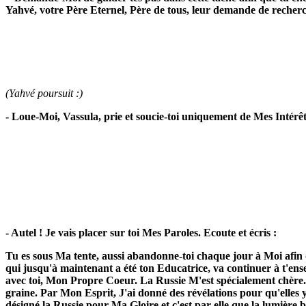
Yahvé, votre Père Eternel, Père de tous, leur demande de recher
(Yahvé poursuit :)
- Loue-Moi, Vassula, prie et soucie-toi uniquement de Mes Intérêt
- Autel ! Je vais placer sur toi Mes Paroles. Ecoute et écris :
Tu es sous Ma tente, aussi abandonne-toi chaque jour à Moi afin q
qui jusqu'à maintenant a été ton Educatrice, va continuer à t'enseig
avec toi, Mon Propre Coeur. La Russie M'est spécialement chère. 
graine. Par Mon Esprit, J'ai donné des révélations pour qu'elles 
désigné la Russie pour Ma Gloire et c'est par elle que la lumière b