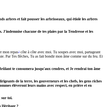
s arbres et fait pousser les arbrisseaux, qui étiole les arbres
 J'indemnise chacune de tes plaies par la Tendresse et les
er mon repas
côte à côte avec moi. Tu soupes avec moi, partageant
2
sie. Par Tes flèches, Tu as fait bondir mon âme comme sur du feu. Et
 Brûlant te consumera jusqu'aux cendres, et Je rendrai ton âme
irigeants de la terre, les gouverneurs et les chefs, les gens riches
hommes élèveront leurs mains avec respect, en prière et en
sur toi.
n Héritage ?