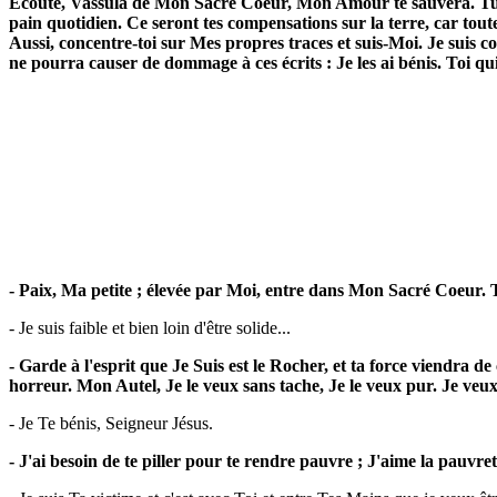
Ecoute, Vassula de Mon Sacré Coeur, Mon Amour te sauvera. Tu ser
pain quotidien. Ce seront tes compensations sur la terre, car to
Aussi, concentre-toi sur Mes propres traces et suis-Moi. Je suis c
ne pourra causer de dommage à ces écrits : Je les ai bénis. Toi qu
- Paix, Ma petite ; élevée par Moi, entre dans Mon Sacré Coeur.
- Je suis faible et bien loin d'être solide...
- Garde à l'esprit que Je Suis est le Rocher, et ta force viendra de
horreur. Mon Autel, Je le veux sans tache, Je le veux pur. Je veux
- Je Te bénis, Seigneur Jésus.
- J'ai besoin de te piller pour te rendre pauvre ; J'aime la pauvre