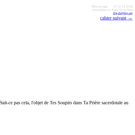
Mise en page : 97.12.14 18:30
Association
La Vraie Vie en Dieu
tlig-ch@tlig.org
→
cahier suivant
tait-ce pas cela, l'objet de Tes Soupirs dans Ta Prière sacerdotale au