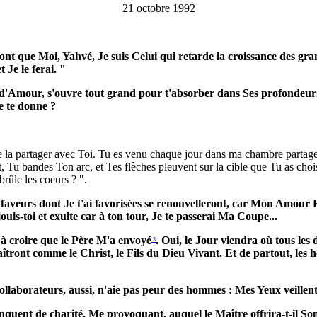
21 octobre 1992
nt que Moi, Yahvé, Je suis Celui qui retarde la croissance des grand
t Je le ferai. "
d'Amour, s'ouvre tout grand pour t'absorber dans Ses profondeurs.
e te donne ?
e la partager avec Toi. Tu es venu chaque jour dans ma chambre partag
Tu bandes Ton arc, et Tes flèches pleuvent sur la cible que Tu as choi
brûle les coeurs ? ".
es faveurs dont Je t'ai favorisées se renouvelleront, car Mon Amour
éjouis-toi et exulte car à ton tour, Je te passerai Ma Coupe...
à croire que le Père M'a envoyé
. Oui, le Jour viendra où tous les d
3
îtront comme le Christ, le Fils du Dieu Vivant. Et de partout, les 
collaborateurs, aussi, n'aie pas peur des hommes : Mes Yeux veillent 
quent de charité, Me provoquant, auquel le Maître offrira-t-il So