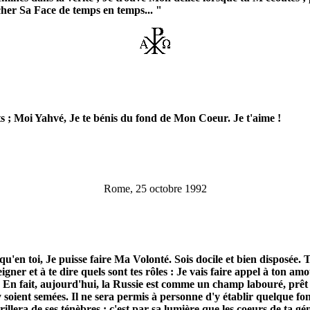
cher Sa Face de temps en temps... "
s ; Moi Yahvé, Je te bénis du fond de Mon Coeur. Je t'aime !
Rome, 25 octobre 1992
u'en toi, Je puisse faire Ma Volonté. Sois docile et bien disposée
ner et à te dire quels sont tes rôles : Je vais faire appel à ton amo
En fait, aujourd'hui, la Russie est comme un champ labouré, prêt à
y soient semées. Il ne sera permis à personne d'y établir quelque 
rillera de ses ténèbres ; c'est par sa lumière que les coeurs de ta g