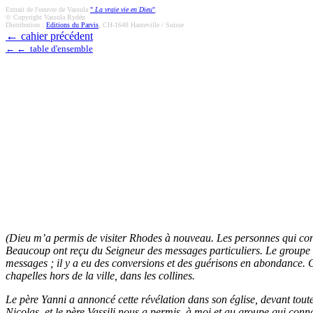
Extrait de l'oeuvre de Vassula
"
La vraie vie en Dieu
"
,
© Copyright Vassula Rydén
Distribution :
Editions du Parvis
, CH-1648 Hauteville / Suisse
←
cahier précédent
← ← table d'ensemble
(Dieu m’a permis de visiter Rhodes à nouveau. Les personnes qui conna
Beaucoup ont reçu du Seigneur des messages particuliers. Le groupe s’
messages ; il y a eu des conversions et des guérisons en abondance. C
chapelles hors de la ville, dans les collines.
Le père Yanni a annoncé cette révélation dans son église, devant toute l
Nicolas, et le père Vassili nous a permis, à moi et au groupe qui conna