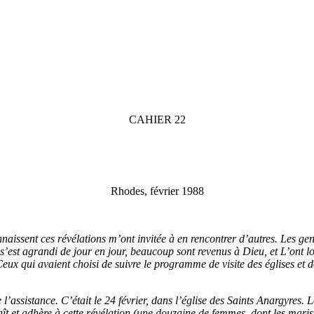
CAHIER 22
Rhodes, février 1988
issent ces révélations m’ont invitée à en rencontrer d’autres. Les gen
est agrandi de jour en jour, beaucoup sont revenus à Dieu, et L’ont lo
eux qui avaient choisi de suivre le programme de visite des églises et 
’assistance. C’était le 24 février, dans l’église des Saints Anargyres. Le
ît et adhère à cette révélation (une douzaine de femmes, dont les maris 