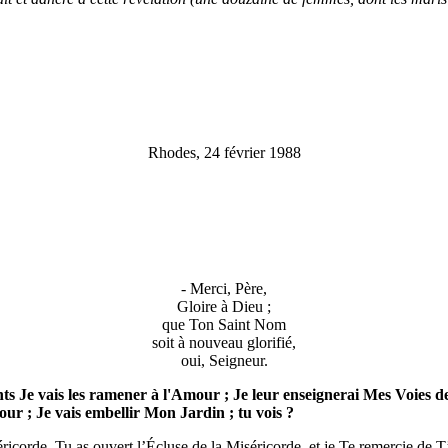
Rhodes, 24 février 1988
- Merci, Père,
Gloire à Dieu ;
que Ton Saint Nom
soit à nouveau glorifié,
oui, Seigneur.
ts Je vais les ramener à l'Amour ; Je leur enseignerai Mes Voies de 
our ; Je vais embellir Mon Jardin ; tu vois ?
icorde. Tu as ouvert l’Écluse de la Miséricorde, et je Te remercie de T