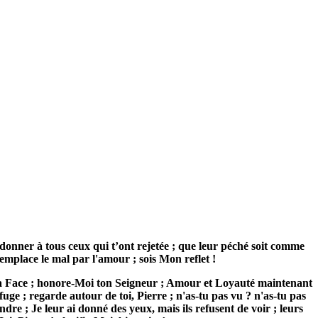
pardonner à tous ceux qui t’ont rejetée ; que leur péché soit comme
remplace le mal par l'amour ; sois Mon reflet !
a Face ; honore-Moi ton Seigneur ; Amour et Loyauté maintenant
uge ; regarde autour de toi, Pierre ; n'as-tu pas vu ? n'as-tu pas
dre ; Je leur ai donné des yeux, mais ils refusent de voir ; leurs