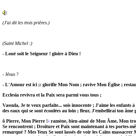
(J'ai dit les trois prières.)
(Saint Michel :)
- Loué soit le Seigneur ! gloire à Dieu !
- Jésus ?
- L'Amour est ici ;: glorifie Mon Nom ; ravive Mon Église ; resta
Ecclesia revivra et la Paix sera parmi vous tous ;
Vassula, Je te veux parfaite... sois innocente ; J'aime les enfants
des eaux qui se sont écoulées au loin ; fleur, J'embellirai ton âm
ô Pierre, Mon Pierre !
ramène, bien-aimé de Mon Âme, Mon troupe
1
Se rencontrent ; Droiture et Paix sont maintenant à tes portes-mêm
remarqué ? Mes Yeux Se sont lassés de voir les Caïns massacrer Mes 