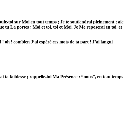
puie-toi sur Moi en tout temps ; Je te soutiendrai pleinement ; aie
u La portes ; Moi et toi, toi et Moi, Je Me reposerai en toi, et
 ! oh ! combien J’ai espéré ces mots de ta part ! J’ai langui
rai ta faiblesse ; rappelle-toi Ma Présence : “nous”, en tout temps