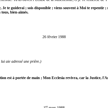
r, Je te guiderai ; sois disponible ; viens souvent à Moi te repent
s tous, bien-aimés.
26 février 1988
lui aie adressé une prière.)
ption est à portée de main ; Mon Ecclesia revivra, car la Justice, 
er
1
mars 1988