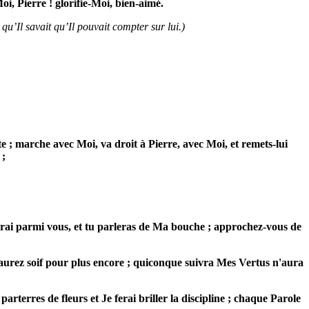
oi, Pierre ! glorifie-Moi, bien-aimé.
 qu’Il savait qu’Il pouvait compter sur lui.)
ite ; marche avec Moi,
va droit à Pierre, avec Moi, et remets-lui
 ;
 serai parmi vous, et tu parleras de Ma bouche ; approchez-vous de
 aurez soif pour plus encore ; quiconque suivra Mes Vertus n'aura
terres de fleurs et Je ferai briller la discipline ; chaque Parole