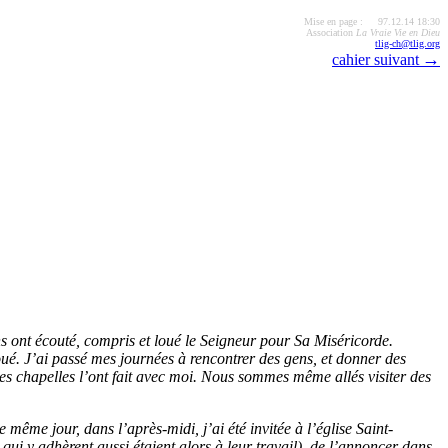
Mise en page : 97.12.14 18:30
Association
La Vraie Vie en Dieu
tlig-ch@tlig.org
→
cahier suivant
s ont écouté, compris et loué le Seigneur pour Sa Miséricorde.
ué. J’ai passé mes journées à rencontrer des gens, et donner des
des chapelles l’ont fait avec moi. Nous sommes même allés visiter des
 même jour, dans l’après-midi, j’ai été invitée à l’église Saint-
qui y adhèrent aussi étaient alors à leur travail), de l’annoncer dans