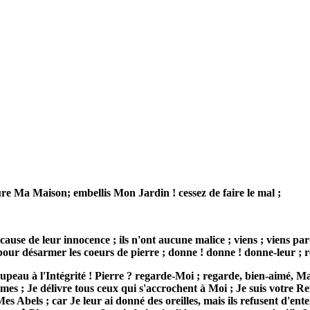
ure Ma Maison; embellis Mon Jardin ! cessez de faire le mal ;
 à cause de leur innocence ; ils n'ont aucune malice ; viens ; viens 
e pour désarmer les coeurs de pierre ; donne ! donne ! donne-leur ; 
au à l'Intégrité ! Pierre ? regarde-Moi ; regarde, bien-aimé, M
es ; Je délivre tous ceux qui s'accrochent à Moi ; Je suis votre Ref
Abels ; car Je leur ai donné des oreilles, mais ils refusent d'enten