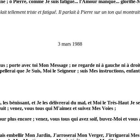
nne ; ô Pierre, comme Je suis fatigué... l'Amour manque... glorifie-M
 tellement triste et fatigué. Il parlait à Pierre sur un ton qui montrait
3 mars 1988
us ; porte avec toi Mon Message ; ne regarde ni à gauche ni à dro
llerai que Je Suis, Moi le Seigneur ; suis Mes instructions, enfant
, les bénissant, et Je les délivrerai du mal, et Moi le Très-Haut Je
uit ; venez, vous tous qui M'aimez et suivez Mes Voies ;
ur plus encore ; venez, vous tous qui avez soif, buvez-Moi et vous
is embellir Mon Jardin, J'arroserai Mon Verger, J'irriguerai Mes par