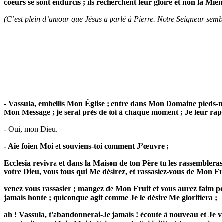
coeurs se sont endurcis ; ils recherchent leur gloire et non la Mie
(C’est plein d’amour que Jésus a parlé à Pierre. Notre Seigneur semblait
- Vassula, embellis Mon Église ; entre dans Mon Domaine pieds-n
Mon Message ; je serai près de toi à chaque moment ; Je leur rappe
- Oui, mon Dieu.
- Aie foien Moi et souviens-toi comment J’œuvre ;
Ecclesia revivra et dans la Maison de ton Père tu les rassembleras
votre Dieu, vous tous qui Me désirez, et rassasiez-vous de Mon Fr
venez vous rassasier ; mangez de Mon Fruit et vous aurez faim po
jamais honte ; quiconque agit comme Je le désire Me glorifiera ;
ah ! Vassula, t'abandonnerai-Je jamais ! écoute à nouveau et Je va