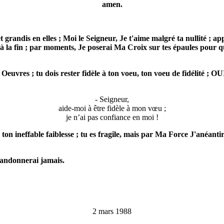
amen.
 grandis en elles ; Moi le Seigneur, Je t'aime malgré ta nullité ; ap
la fin ; par moments, Je poserai Ma Croix sur tes épaules pour que t
uvres ; tu dois rester fidèle à ton voeu, ton voeu de fidélité ; OUI
- Seigneur,
aide-moi à être fidèle à mon vœu ;
je n’ai pas confiance en moi !
 ton ineffable faiblesse ; tu es fragile, mais par Ma Force J'anéanti
abandonnerai jamais.
2 mars 1988