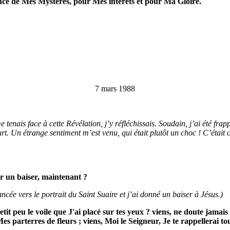
ssance de Mes Mystères, pour Mes intérêts et pour Ma Gloire.
7 mars 1988
enais face à cette Révélation, j’y réfléchissais. Soudain, j’ai été frap
ourt. Un étrange sentiment m’est venu, qui était plutôt un choc ! C’éta
 un baiser, maintenant ?
ncée vers le portrait du Saint Suaire et j’ai donné un baiser à Jésus.)
petit peu le voile que J'ai placé sur tes yeux ? viens, ne doute jamai
 parterres de fleurs ; viens, Moi le Seigneur, Je te rappellerai t