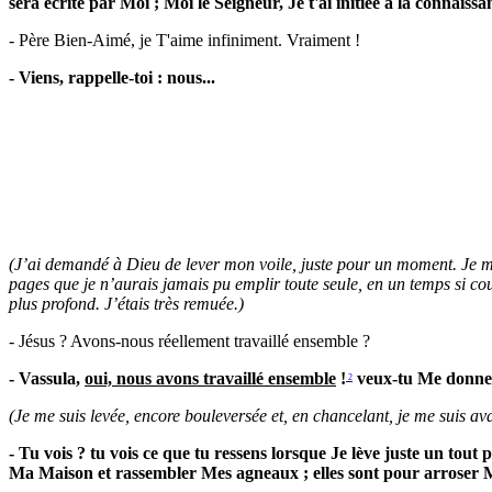
sera écrite par Moi ; Moi le Seigneur, Je t'ai initiée à la connai
- Père Bien-Aimé, je T'aime infiniment. Vraiment !
- Viens, rappelle-toi : nous...
(J’ai demandé à Dieu de lever mon voile, juste pour un moment. Je me t
pages que je n’aurais jamais pu emplir toute seule, en un temps si c
plus profond. J’étais très remuée.)
- Jésus ? Avons-nous réellement travaillé ensemble ?
- Vassula,
oui, nous avons travaillé ensemble
!
veux-tu Me donner
2
(Je me suis levée, encore bouleversée et, en chancelant, je me suis ava
- Tu vois ? tu vois ce que tu ressens lorsque Je lève juste un tout 
Ma Maison et rassembler Mes agneaux ; elles sont pour arroser Mes