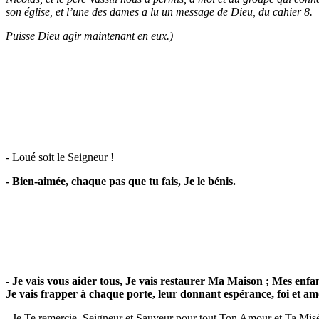
son église, et l’une des dames a lu un message de Dieu, du cahier 8.
Puisse Dieu agir maintenant en eux.)
- Loué soit le Seigneur !
- Bien-aimée, chaque pas que tu fais, Je le bénis.
- Je vais vous aider tous, Je vais restaurer Ma Maison ; Mes enfan
Je vais frapper à chaque porte, leur donnant espérance, foi et am
- Je Te remercie, Seigneur et Sauveur pour tout Ton Amour et Ta Misér